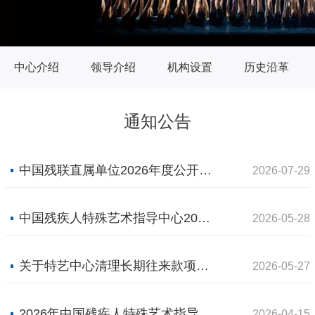
中心介绍
领导介绍
机构设置
历史沿革
通知公告
中国残联直属单位2026年度公开招聘应届高校毕业生拟聘用人员公示
2026-07-29
中国残疾人特殊艺术指导中心2026年度公开招聘应届高校毕业生面试公告
2026-05-28
关于特艺中心清理长期往来款项的催告公告
2026-05-27
2026年中国残疾人特殊艺术指导中心（中国残疾人艺术团）单位预算
2026-04-15