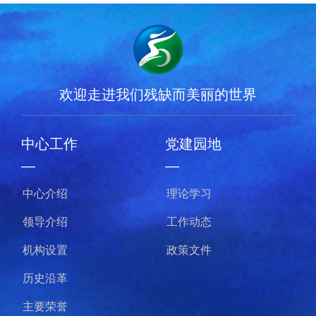
欢迎走进我们残缺而美丽的世界
中心工作
党建园地
—
—
中心介绍
理论学习
领导介绍
工作动态
机构设置
政策文件
历史沿革
主要荣誉