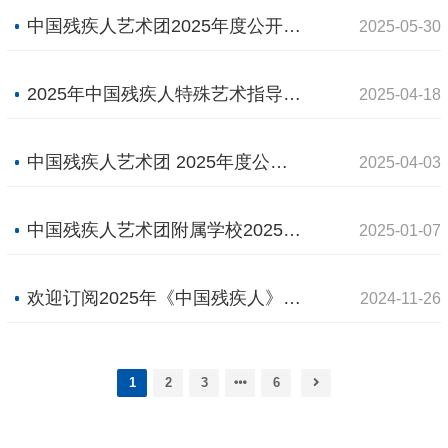
中国残疾人艺术团2025年度公开招聘合同制 聋人舞蹈演员拟聘人员公示
2025-05-30
2025年中国残疾人特殊艺术指导中心 （中国残疾人艺术团） 单位预算
2025-04-18
中国残疾人艺术团 2025年度公开招聘合同制聋人舞蹈演员公告
2025-04-03
中国残疾人艺术团附属学校2025年招生简章
2025-01-07
欢迎订阅2025年《中国残疾人》《三月风》
2024-11-26
1
2
3
6