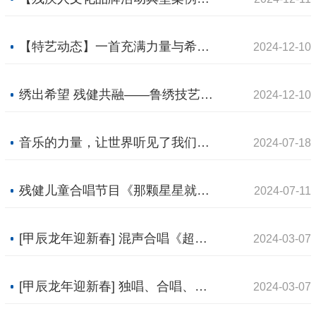
【特艺动态】一首充满力量与希望的歌曲——《筑梦远行》
2024-12-10
绣出希望 残健共融——鲁绣技艺传承创新发展高级培训班开班
2024-12-10
音乐的力量，让世界听见了我们的声音——上海盲童 “绣球花开”国家大剧院
2024-07-18
残健儿童合唱节目《那颗星星就是我呀》即将在第十七届中国国际合唱节开幕式上闪亮登场
2024-07-11
[甲辰龙年迎新春] 混声合唱《超越极限》沈阳市残疾人合唱团
2024-03-07
[甲辰龙年迎新春] 独唱、合唱、乐器演奏、诗歌朗诵……这场盲人春晚很精彩
2024-03-07