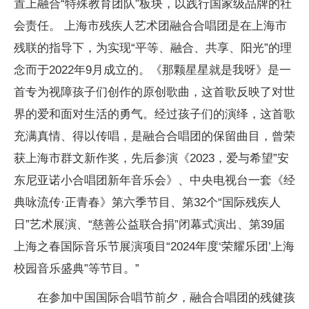
置上融合“特殊教育团队”板块，以践行国家级品牌的社
会责任。 上海市残疾人艺术团融合合唱团是在上海市
残联的指导下，为实现“平等、融合、共享、阳光”的理
念而于2022年9月成立的。《那颗星星就是我呀》是一
首专为视障孩子们创作的原创歌曲，这首歌反映了对世
界的爱和面对生活的勇气。经过孩子们的演绎，这首歌
充满真情、得以传唱，是融合合唱团的保留曲目，曾荣
获上海市群文新作奖，先后参演《2023，爱与希望”安
东尼亚诺小合唱团新年音乐会》、中央电视台一套《经
典咏流传·正青春》第六季节目、第32个“国际残疾人
日”艺术展演、“慈善公益联合捐”闭幕式演出、第39届
上海之春国际音乐节展演项目“2024年度‘荣耀乐团’上海
校园音乐盛典”等节目。”
在参加中国国际合唱节前夕，融合合唱团的残健孩