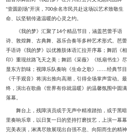
“壹圆剧场”开演，700余名市民
共赴这场以艺术致敬生
命、以坚韧传递温暖的心灵之约。
《我的梦》汇聚了14个精品节目，涵盖芭蕾手语
诗、敦煌舞、古典舞、器乐合奏等多种艺术形式。芭蕾
手语诗《我的梦》以优雅肢体语汇拉开序幕；舞蹈《相
印》重现丝路飞天之美；舞蹈《采薇》《纸扇书生》尽
显东方韵味；视障乐队奏响《生命之歌》……
经典节目
《千手观音》将演出推向高潮，引得全场掌声雷动。最
终，演出在歌曲《世界有你就温暖》的温馨氛围中圆满
落幕。
舞台上，残障演员或于无声中精准踏拍，或于黑暗
里奏响乐章，以日复一日的坚持打磨技艺，上演一幕幕
完美表演，淋漓尽致展现出自强不息、向阳而生的精神