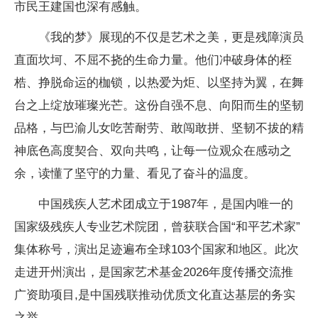
市民王建国也深有感触。
《我的梦》展现的不仅是艺术之美，更是残障演员
直面坎坷、不屈不挠的生命力量。他们冲破身体的桎
梏、挣脱命运的枷锁，以热爱为炬、以坚持为翼，在舞
台之上绽放璀璨光芒。这份自强不息、向阳而生的坚韧
品格，与巴渝儿女吃苦耐劳、敢闯敢拼、坚韧不拔的精
神底色高度契合、双向共鸣，让每一位观众在感动之
余，读懂了坚守的力量、看见了奋斗的温度。
中国残疾人艺术团成立于1987年，是国内唯一的
国家级残疾人专业艺术院团，曾获联合国“和平艺术家”
集体称号，演出足迹遍布全球103个国家和地区。此次
走进开州演出，是国家艺术基金2026年度传播交流推
广资助项目,是中国残联推动优质文化直达基层的务实
之举。