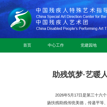
首页
中心工作
党建园地
助残筑梦·艺暖
2026年5月17日是第三
扬扶残助残传统美德，传递平等