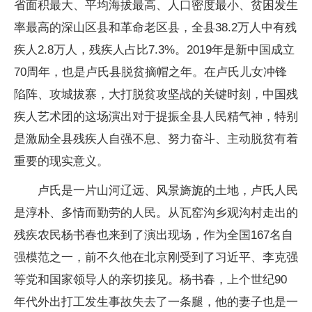
省面积最大、平均海拔最高、人口密度最小、贫困发生
率最高的深山区县和革命老区县，全县38.2万人中有残
疾人2.8万人，残疾人占比7.3%。2019年是新中国成立
70周年，也是卢氏县脱贫摘帽之年。在卢氏儿女冲锋
陷阵、攻城拔寨，大打脱贫攻坚战的关键时刻，中国残
疾人艺术团的这场演出对于提振全县人民精气神，特别
是激励全县残疾人自强不息、努力奋斗、主动脱贫有着
重要的现实意义。
卢氏是一片山河辽远、风景旖旎的土地，卢氏人民
是淳朴、多情而勤劳的人民。从瓦窑沟乡观沟村走出的
残疾农民杨书春也来到了演出现场，作为全国167名自
强模范之一，前不久他在北京刚受到了习近平、李克强
等党和国家领导人的亲切接见。杨书春，上个世纪90
年代外出打工发生事故失去了一条腿，他的妻子也是一