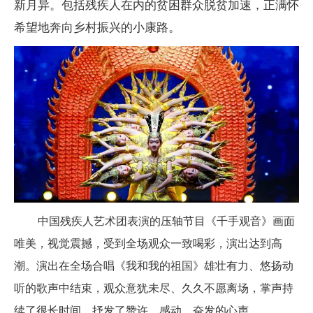
新月异。包括残疾人在内的贫困群众脱贫加速，正满怀
希望地奔向乡村振兴的小康路。
中国残疾人艺术团表演的压轴节目《千手观音》画面
唯美，视觉震撼，受到全场观众一致喝彩，演出达到高
潮。演出在全场合唱《我和我的祖国》雄壮有力、悠扬动
听的歌声中结束，观众意犹未尽、久久不愿离场，掌声持
续了很长时间，抒发了赞许、感动、奋发的心声。