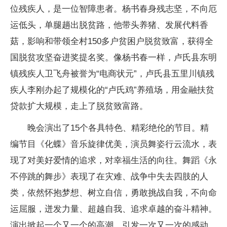
位残疾人，是一位智障患者。杨书春身残志坚，不向厄
运低头，单腿趟出脱贫路，他带头养猪、发展代料香
菇，影响和带领全村150多户贫困户脱贫致富，获得全
国脱贫攻坚奋进奖提名奖。像杨书春一样，卢氏县东明
镇残疾人卫飞舟被誉为“电商状元”，卢氏县五里川镇残
疾人李刚办起了规模化的“卢氏鸡”养殖场，用金融扶贫
贷款扩大规模，走上了脱贫致富路。
晚会演出了15个各具特色、精彩绝伦的节目。精
编节目《化蝶》音乐旋律优美，演员舞姿行云流水，表
现了对美好爱情的追求，对幸福生活的向往。舞蹈《永
不停跳的舞步》表现了在灾难、战争中失去四肢的人
类，依然怀抱梦想、树立自信，勇敢挑战自我，不向命
运屈服，迸发力量、超越自我、追求卓越的奋斗精神。
演出掀起一个又一个的高潮，引发一次又一次的感动。