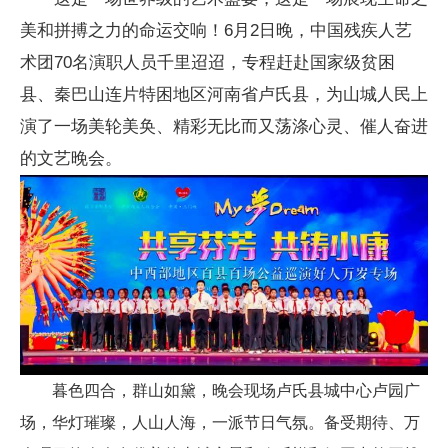
美和拼搏之力的命运交响！6月2日晚，中国残疾人艺
术团70名演职人员千里迢迢，专程赶赴国家级贫困
县、秦巴山连片特困地区河南省卢氏县，为山城人民上
演了一场美轮美奂、精彩无比而又荡涤心灵、催人奋进
的文艺晚会。
暮色四合，群山如黛，晚会现场卢氏县城中心卢园广
场，华灯璀璨，人山人海，一派节日气氛。备受期待、万