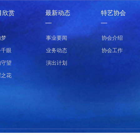
目欣赏
最新动态
特艺协会
—
—
的梦
事业要闻
协会介绍
手千眼
业务动态
协会工作
的守望
演出计划
曜之花