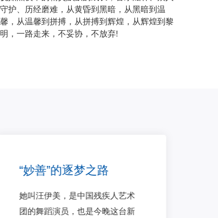
从黑暗到温
，从辉煌到黎