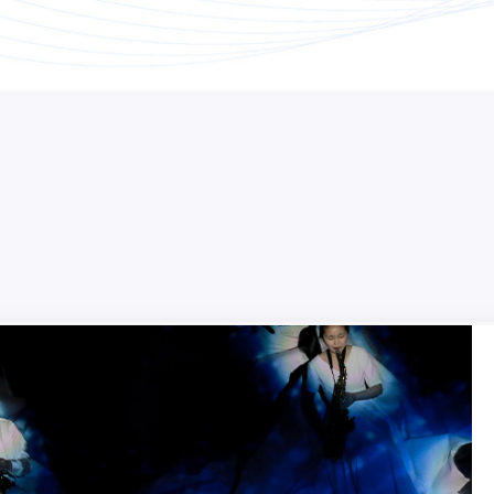
盲人幻境音乐会《永耀
讲述在日、月、星空的变幻下
犹如黑夜中的精灵默默的成长，音