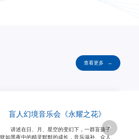
查看更多 →
之花》
，一群盲孩子
乐滋补、众人