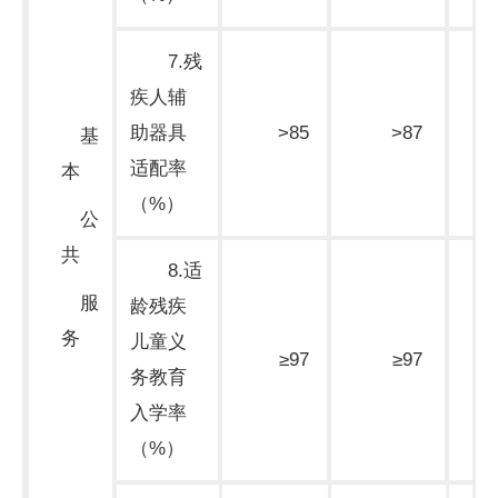
7.残
疾人辅
助器具
>85
>87
基
期
适配率
本
（%）
公
共
8.适
服
龄残疾
务
儿童义
≥97
≥97
务教育
期
入学率
（%）