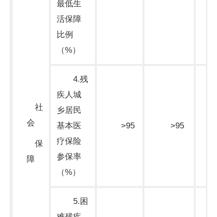
最低生
期
活保障
比例
（%）
4.残
疾人城
社
乡居民
会
基本医
>95
>95
期
疗保险
保
参保率
障
（%）
5.困
难残疾