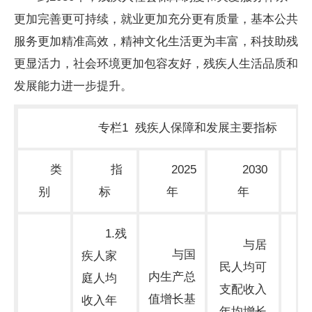
更加完善更可持续，就业更加充分更有质量，基本公共
服务更加精准高效，精神文化生活更为丰富，科技助残
更显活力，社会环境更加包容友好，残疾人生活品质和
发展能力进一步提升。
专栏1 残疾人保障和发展主要指标
类
指
2025
2030
别
标
年
年
1.残
与居
与国
疾人家
民人均可
内生产总
庭人均
支配收入
值增长基
收入年
期
年均增长