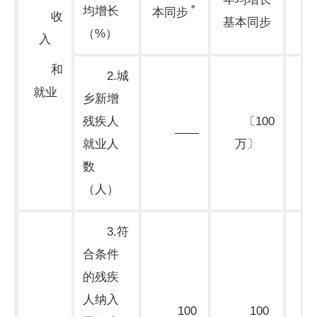
＊
均增长
本同步
收
基本同步
（%）
入
和
2.城
就业
乡新增
残疾人
〔100
——
就业人
万〕
期
数
（人）
3.符
合条件
的残疾
人纳入
100
100