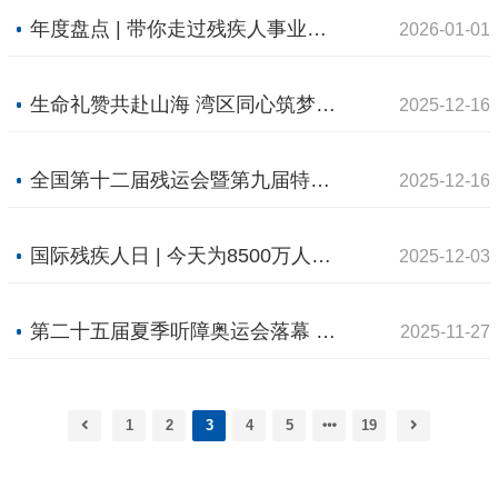
年度盘点 | 带你走过残疾人事业的2025
2026-01-01
生命礼赞共赴山海 湾区同心筑梦未来——写在全国残特奥会闭幕之际
2025-12-16
全国第十二届残运会暨第九届特奥会在广东深圳圆满落幕 敢拼搏、不服输，让爱无碍（聚焦残特奥会）
2025-12-16
国际残疾人日 | 今天为8500万人发声：让关注成为改变的开始
2025-12-03
第二十五届夏季听障奥运会落幕 中国代表团收获12金16银22铜
2025-11-27
1
2
3
4
5
19