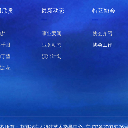
目欣赏
最新动态
特艺协会
—
—
的梦
事业要闻
协会介绍
手千眼
业务动态
协会工作
的守望
演出计划
曜之花
版权所有：中国残疾人特殊艺术指导中心
京ICP备20015276号