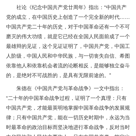
社论《纪念中国共产党廿周年》指出：“中国共产
党的成立，在中国历史上创造了一个完全新的时代……
中国共产党二十年的历史，对于中国革命还有一个不可
磨灭的伟大功绩，就是它已经在全国人民面前成了一个
最雄辩的见证，这个见证证明了，中国共产党，中国工
人阶级，中国人民和中华民族，与一切丧失自信、希图
依靠他人和依靠机会者流的论断相反，是能够独立奋斗
的，是绝对不可战胜的，是具有无限前途的。”
朱德在《中国共产党与革命战争》一文中指出：
“二十年的中国革命战争过程，证明了一个真理：只有
中国共产党，才能最英明地掌握中国革命战争的发展规
律；只有中国共产党，能在一切历史时期中，永远为当
时最革命的政治目标而坚决地进行革命战争，反对当时