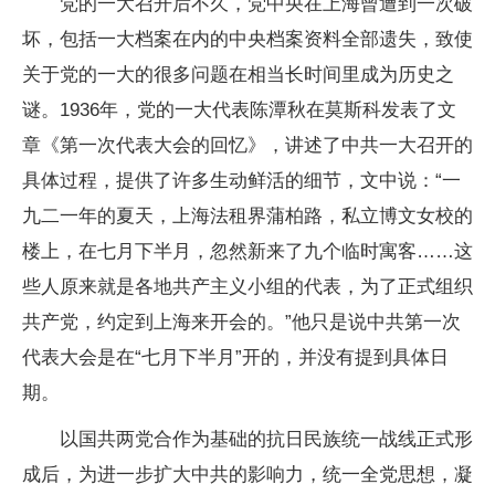
党的一大召开后不久，党中央在上海曾遭到一次破
坏，包括一大档案在内的中央档案资料全部遗失，致使
关于党的一大的很多问题在相当长时间里成为历史之
谜。1936年，党的一大代表陈潭秋在莫斯科发表了文
章《第一次代表大会的回忆》，讲述了中共一大召开的
具体过程，提供了许多生动鲜活的细节，文中说：“一
九二一年的夏天，上海法租界蒲柏路，私立博文女校的
楼上，在七月下半月，忽然新来了九个临时寓客……这
些人原来就是各地共产主义小组的代表，为了正式组织
共产党，约定到上海来开会的。”他只是说中共第一次
代表大会是在“七月下半月”开的，并没有提到具体日
期。
以国共两党合作为基础的抗日民族统一战线正式形
成后，为进一步扩大中共的影响力，统一全党思想，凝