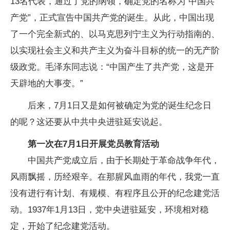
13名代表，通过了党的纲领，确定党的名称为“中国共
产党”，正式宣告中国共产党的诞生。从此，中国出现
了一个完全新式的、以
马克思列宁主义
为行动指南的、
以实现社会主义和共产主义为奋斗目标的统一的无产阶
级政党。毛泽东同志说：“中国产生了共产党，这是开
天辟地的大事变。”
后来，7月1日又是如何被确定为党的诞生纪念日
的呢？这还要从中共中央进驻延安说起。
第一次在7月1日开展党员教育活动
中国共产党成立后，由于长期处于革命战争年代，
风雨飘摇，历经艰辛。在那腥风血雨的年代，我党一直
没有进行有计划、有规模、有程序且公开的纪念建党活
动。1937年1月13日，党中央进驻延安，环境相对稳
定，开始了纪念建党活动。