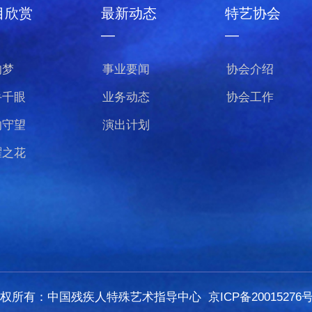
目欣赏
最新动态
特艺协会
—
—
的梦
事业要闻
协会介绍
手千眼
业务动态
协会工作
的守望
演出计划
曜之花
版权所有：中国残疾人特殊艺术指导中心
京ICP备20015276号