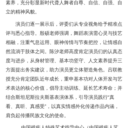
素养，充分彰显新时代聋人舞者自尊、自信、自强、自
立的精神风貌。
演员们逐一展示后，评委们从专业视角给予精准点
评与悉心指导。殷硕老师强调，舞蹈表演需心灵与技艺
相融，注重气息运用、眼神传情与节奏把控，让情感自
然流淌于肢体之间。陈汐老师高度肯定演员们的认真态
度与进步，从身材管理、基本功坚守、人文素养提升三
方面提出务实建议，助力演员更立体塑造角色。吕联教
授充分肯定团队近年成长，重申基本功对人体开发与艺
术表达的核心价值，倡导主动训练、延长艺术寿命；并
结合斯坦尼斯拉夫斯基表演体系，引导演员践行“真
看、真听、真感受”，以真实情感外化传递作品内涵，
肩负起传播民族文化的使命。
中国残疾人特殊艺术指导中心（中国残疾人艺