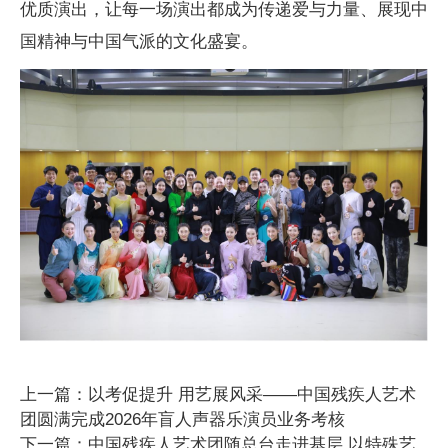
优质演出，让每一场演出都成为传递爱与力量、展现中
国精神与中国气派的文化盛宴。
上一篇：以考促提升 用艺展风采——中国残疾人艺术
团圆满完成2026年盲人声器乐演员业务考核
下一篇：中国残疾人艺术团随总台走进基层 以特殊艺