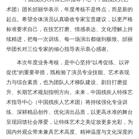
术团）团长邰丽华表示，年度考核不是终点，而是新的
起点。希望全体演员认真吸收专家宝贵建议，以更严格
标准要求自己，在技艺打磨、情感表达、文化理解上持
续精进，把每一次训练、每一场演出都做到极致。邰丽
华团长对三位专家的倾心指导表示衷心感谢。
本次年度业务考核，是中心坚持“以考促练、以评
促优”的重要举措，既检验了演员专业技能、艺术表现
力与综合素质，也为团队人才梯队建设、剧目打磨提
升、长期艺术规划指明方向。未来，中国残疾人特殊艺
术指导中心（中国残疾人艺术团）将持续强化专业训
练、深耕精品创作、优化演出品质，以更高水准的舞台
呈现回馈社会厚爱，让特殊艺术之美绽放更多光彩，为
国内外观众带来兼具艺术高度、精神温度与文化深度的