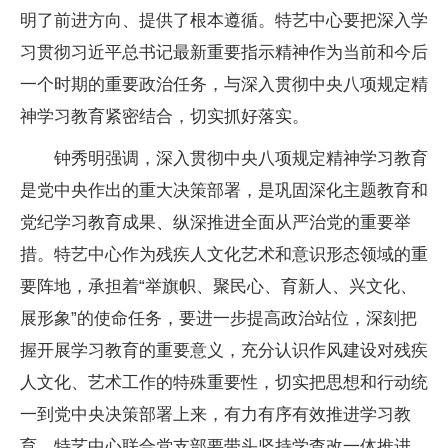
明了前进方向、提供了根本遵循。特艺中心要把深入学
习贯彻习近平总书记最新重要指示精神作为当前和今后
一个时期的重要政治任务，与深入贯彻中央八项规定精
神学习教育紧密结合，切实抓好落实。
钟秀明强调，深入贯彻中央八项规定精神学习教育
是党中央作出的重大决策部署，是巩固深化主题教育和
党纪学习教育成果、纵深推进全面从严治党的重要举
措。特艺中心作为残疾人文化艺术和意识形态领域的重
要阵地，承担着“举旗帜、聚民心、育新人、兴文化、
展形象”的使命任务，要进一步提高政治站位，深刻把
握开展学习教育的重要意义，充分认识作风建设对残疾
人文化、艺术工作的特殊重要性，切实把思想和行动统
一到党中央决策部署上来，有力有序有效推进学习教
育。特艺中心联合党支部要带头坚持学查改一体推进，