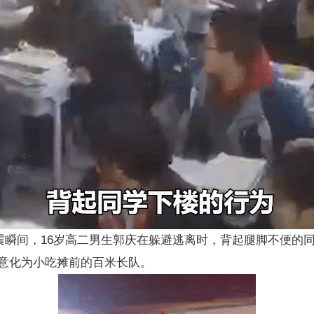
川地震瞬间，16岁高二男生郭庆在躲避逃离时，背起腿脚不便的
意化为小吃摊前的百米长队。