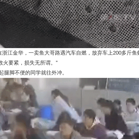
道，在浙江金华，一卖鱼大哥路遇汽车自燃，放弃车上200多斤
救火要紧，损失无所谓。”
起腿脚不便的同学就往外冲。