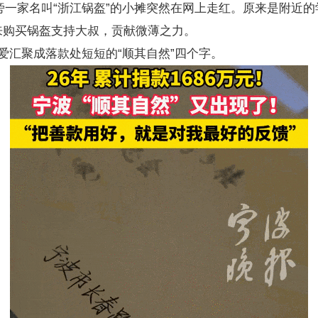
大学旁一家名叫“浙江锅盔”的小摊突然在网上走红。原来是附近
来购买锅盔支持大叔，贡献微薄之力。
爱汇聚成落款处短短的“顺其自然”四个字。