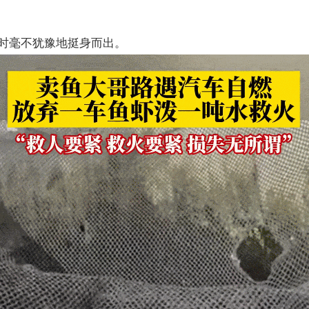
时毫不犹豫地挺身而出。