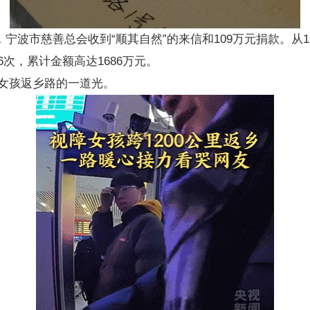
波，宁波市慈善总会收到“顺其自然”的来信和109万元捐款。从1
次，累计金额高达1686万元。
女孩返乡路的一道光。