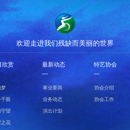
欢迎走进我们残缺而美丽的世界
目欣赏
最新动态
特艺协会
—
—
的梦
事业要闻
协会介绍
手千眼
业务动态
协会工作
的守望
演出计划
曜之花