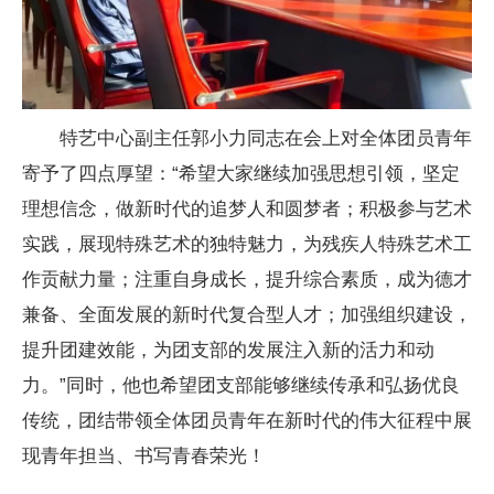
特艺中心副主任郭小力同志在会上对全体团员青年
寄予了四点厚望：“希望大家继续加强思想引领，坚定
理想信念，做新时代的追梦人和圆梦者；积极参与艺术
实践，展现特殊艺术的独特魅力，为残疾人特殊艺术工
作贡献力量；注重自身成长，提升综合素质，成为德才
兼备、全面发展的新时代复合型人才；加强组织建设，
提升团建效能，为团支部的发展注入新的活力和动
力。”同时，他也希望团支部能够继续传承和弘扬优良
传统，团结带领全体团员青年在新时代的伟大征程中展
现青年担当、书写青春荣光！