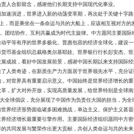
负责人合影留念，感谢他们长期支持中国现代化事业。
局加速演进，世界进入新的动荡变革期，再次处于关键十字路
船上，而是乘坐在一条命运与共的大船上，应该相互视对方的
”、团结协作、互利共赢成为时代主旋律。中方愿同主要国际
推动平等有序的世界多极化、普惠包容的经济全球化，建设一
际货币基金组织总裁格奥尔基耶娃、世界银行行长彭安杰、世
发展成就，看好中国发展前景，感谢中国长期以来支持国际经
造了人类奇迹，在新质生产力方面居于世界领先水平，充分证
的，对世界具有重要启示意义。中国始终是世界经济增长的重
改革，扩大对外开放，实现高质量发展，给世界特别是全球南
三大全球倡议，充分展现了中国作为负责任大国的担当，为全
前世界经济形势面临诸多困难挑战，单边主义、保护主义甚嚣
世界经济增长最重要引擎作用。主要国际经济组织愿同中方密
界的共同发展与繁荣作出更大贡献，共创人类命运与共的未来