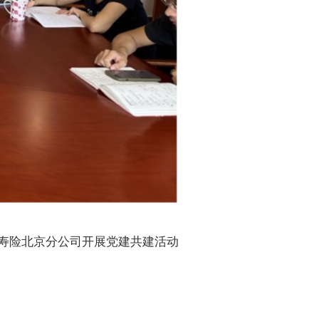
寿险北京分公司开展党建共建活动