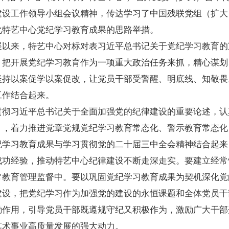
建设工作领导小组会议精神，传达学习了中国残联党组（扩大
化特艺中心党纪学习教育成果的思路举措。
展以来，特艺中心对标对表习近平总书记关于党纪学习教育的
，把开展党纪学习教育作为一项重大政治任务来抓，精心谋划
坚持以案促学以案促改，让党员干部受警醒、明底线、知敬畏
工作结合起来。
贯彻习近平总书记关于全面加强党的纪律建设的重要论述，认
》，着力推进党章党规党纪学习教育常态化、警示教育常态化
纪学习教育成果与学习贯彻党的二十届三中全会精神结合起来
成功经验，推动特艺中心纪律建设不断走深走实。要建立经常
常教育管理监督中。要以巩固党纪学习教育成果为契机深化党
建设，把党纪学习作为加强党的建设的永恒课题和全体党员干
励作用，引导党员干部既遵规守纪又积极作为，激励广大干部
艺术事业高质量发展的强大动力。