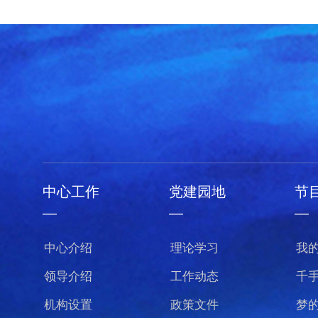
中心工作
党建园地
节
—
—
—
中心介绍
理论学习
我
领导介绍
工作动态
千
机构设置
政策文件
梦