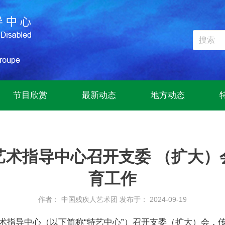
节目欣赏
最新动态
地方动态
艺术指导中心召开支委 （扩大）
育工作
作者： 中国残疾人艺术团
发布于： 2024-09-19
术指导中心（以下简称“特艺中心”）召开支委（扩大）会，