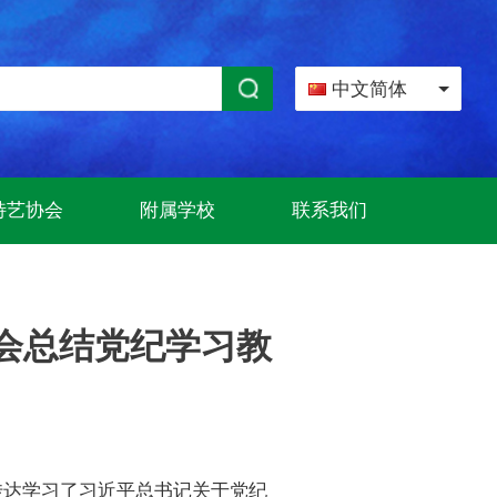
中文简体
特艺协会
附属学校
联系我们
会总结党纪学习教
传达学习了习近平总书记关于党纪