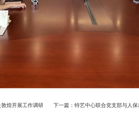
赴敦煌开展工作调研
下一篇：特艺中心联合党支部与人保