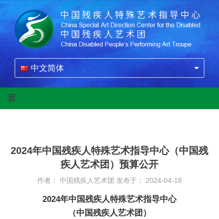
中文简体
2024年中国残疾人特殊艺术指导中心（中国残
疾人艺术团）预算公开
作者： 中国残疾人艺术团
发布于： 2024-04-18
2024
年
中国残疾人特殊艺术指导中心
（中国残疾人艺术团）