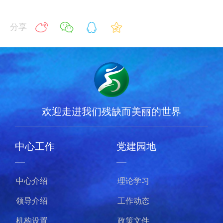
分享
欢迎走进我们残缺而美丽的世界
党建园地
节目欣赏
—
—
理论学习
我的梦
工作动态
千手千眼
政策文件
梦的守望