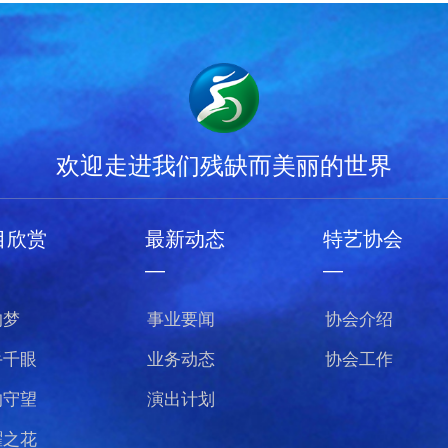
欢迎走进我们残缺而美丽的世界
目欣赏
最新动态
特艺协会
—
—
的梦
事业要闻
协会介绍
手千眼
业务动态
协会工作
的守望
演出计划
曜之花