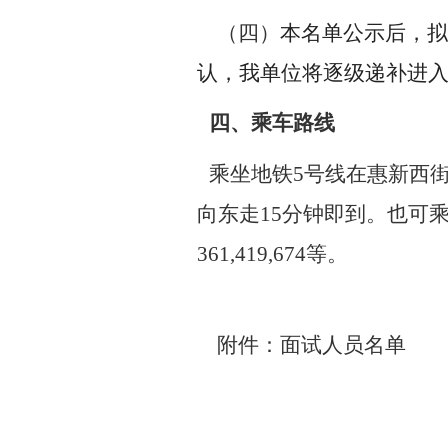
（四）
本名单公示后，拟
认，我单位将逐级递补进
四、乘车路线
乘坐地铁
5
号线在惠新西
向东走
15
分钟即到。也可
361,419,674
等。
附件：面试人员名单