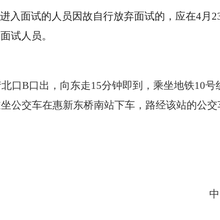
进入面试的人员因故自行放弃面试的，应在
4
月
2
入面试人员。
街北口
B
口出，向东走
15
分钟即到，乘坐地铁
10
号
乘坐公交车在惠新东桥南站下车，路经该站的公交
中