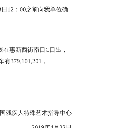
3
日
12
：
00
之前向我单位确
线在惠新西街南口
C
口出，
车有
379,101,201
，
国残疾人特殊艺术指导中心
2019
年
4
月
22
日