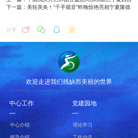
下一篇：美轮美奂！“千手观音”昨晚惊艳亮相宁夏隆德
分享
欢迎走进我们残缺而美丽的世界
中心工作
党建园地
—
—
中心介绍
理论学习
领导介绍
工作动态