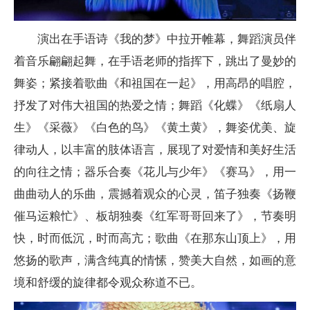
演出在手语诗《我的梦》中拉开帷幕，舞蹈演员伴
着音乐翩翩起舞，在手语老师的指挥下，跳出了曼妙的
舞姿；紧接着歌曲《和祖国在一起》，用高昂的唱腔，
抒发了对伟大祖国的热爱之情；舞蹈《化蝶》《纸扇人
生》《采薇》《白色的鸟》《黄土黄》，舞姿优美、旋
律动人，以丰富的肢体语言，展现了对爱情和美好生活
的向往之情；器乐合奏《花儿与少年》《赛马》，用一
曲曲动人的乐曲，震撼着观众的心灵，笛子独奏《扬鞭
催马运粮忙》、板胡独奏《红军哥哥回来了》，节奏明
快，时而低沉，时而高亢；歌曲《在那东山顶上》，用
悠扬的歌声，满含纯真的情愫，赞美大自然，如画的意
境和舒缓的旋律都令观众称道不已。