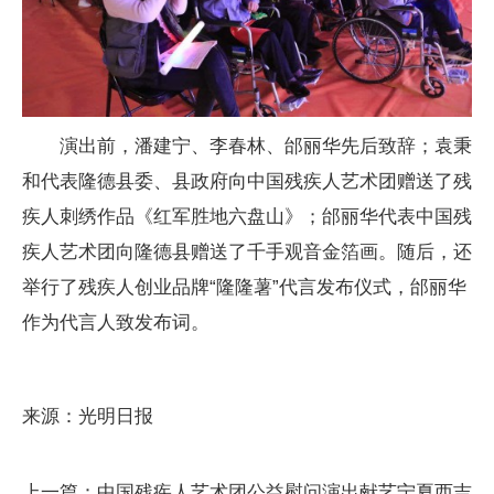
演出前，潘建宁、李春林、邰丽华先后致辞；袁秉
和代表隆德县委、县政府向中国残疾人艺术团赠送了残
疾人刺绣作品《红军胜地六盘山》；邰丽华代表中国残
疾人艺术团向隆德县赠送了千手观音金箔画。随后，还
举行了残疾人创业品牌“隆隆薯”代言发布仪式，邰丽华
作为代言人致发布词。
来源：光明日报
上一篇：中国残疾人艺术团公益慰问演出献艺宁夏西吉