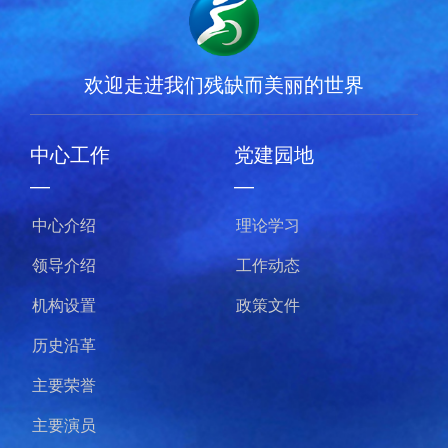
欢迎走进我们残缺而美丽的世界
党建园地
节目欣赏
—
—
理论学习
我的梦
工作动态
千手千眼
政策文件
梦的守望
永曜之花
版权所有：中国残疾人特殊艺术指导中心
京ICP备