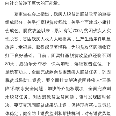
向社会传递了巨大的正能量。
夏更生在会上指出，残疾人脱贫是脱贫攻坚的重要
组成部分，关乎打赢脱贫攻坚战，关乎全面建成小康社
会成色。脱贫攻坚以来，累计有近700万贫困残疾人实
现脱贫，贫困残疾人收入大幅提高，生产生活条件明显
改善，幸福感、获得感显著增强，为脱贫攻坚圆满收官
打下良好基础。目前，距离打赢脱贫攻坚战还剩不到
80天，必须争分夺秒、快马加鞭，落细攻击点位、下
足绣花功夫，全面完成剩余贫困残疾人脱贫任务，巩固
脱贫成果防止返贫。要全面排查解决贫困残疾人“三保
障”和饮水安全问题，加快补齐短板弱项，全面完成剩
余脱贫任务。对因残致贫返贫问题，随时发现随时解
决。要研究巩固脱贫成果防止返，保持现有帮扶政策总
体稳定，健全防止返贫监测和帮扶机制，对有返贫风险