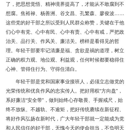
了，把思想觉悟、精神境界提高了，才能从不敢腐到不
想腐。焦裕禄、杨善洲、谷文昌、孔繁森、廖俊波……
这些党的好干部之所以受到人民群众称赞，关键在于他
们心中有党、心中有民、心中有责、心中有戒，严把政
治关、品行关、作风关、廉洁关。榜样是看得见的哲
理。年轻干部要牢记清廉是福、贪欲是祸的道理，树立
正确的权力观、地位观、利益观，任何时候都要稳得住
心神、管得住行为、守得住清白。
年轻干部是党和国家事业接班人，必须立志做党的
光荣传统和优良作风的忠实传人。把好用权“方向盘”，
系好廉洁“安全带”，做到始终心存敬畏、手握戒尺，始
终不放纵、不越轨、不逾矩，把好传统赓续在新征程、
将好作风弘扬在新时代，广大年轻干部就一定能成为党
和人民信任的好干部，无愧今天的使命担当，不负明天