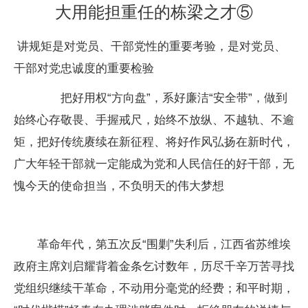
大用能担重任的栋梁之才⑤
讲规矩是对党员、干部党性的重要考验，是对党员、
干部对党忠诚度的重要检验
把好用权“方向盘”，系好廉洁“安全带”，做到
始终心存敬畏、手握戒尺，始终不放纵、不越轨、不逾
矩，把好传统赓续在新征程、将好作风弘扬在新时代，
广大年轻干部就一定能成为党和人民信任的好干部，无
愧今天的使命担当，不负明天的伟大梦想
革命年代，第五次反“围剿”失利后，江西省苏维埃
政府主席刘启耀背着金条乞讨数年，历尽千辛万苦寻找
党组织继续干革命，不动用分毫党的经费；和平时期，