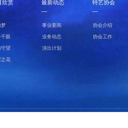
目欣赏
最新动态
特艺协会
—
—
的梦
事业要闻
协会介绍
手千眼
业务动态
协会工作
的守望
演出计划
曜之花
版权所有：中国残疾人特殊艺术指导中心
京ICP备20015276号