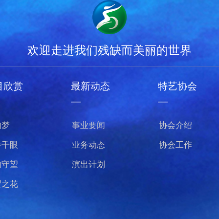
欢迎走进我们残缺而美丽的世界
目欣赏
最新动态
特艺协会
—
—
的梦
事业要闻
协会介绍
手千眼
业务动态
协会工作
的守望
演出计划
曜之花