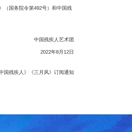
》（国务院令第
492
号）和中国残
中国残疾人艺术团
2022
年
8
月
12
日
《中国残疾人》《三月风》订阅通知