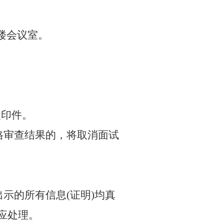
楼会议室。
复印件。
格审查结果的，将取消面试
出示的所有信息
(
证明
)
均真
应处理。