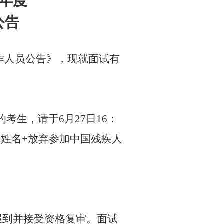
年度
公告
作人员公告》，现就面试有
的考生，请于
6
月
27
日
16
：
+
姓名
+
放弃参加中国残疾人
报到并接受资格复审。面试