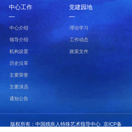
党建园地
节目欣赏
—
—
理论学习
我的梦
工作动态
千手千眼
政策文件
梦的守望
永曜之花
版权所有：中国残疾人特殊艺术指导中心
京ICP备
20015276号-1