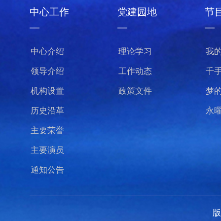
中心工作
党建园地
节
—
—
—
中心介绍
理论学习
我
领导介绍
工作动态
千
机构设置
政策文件
梦
历史沿革
永
主要荣誉
主要演员
通知公告