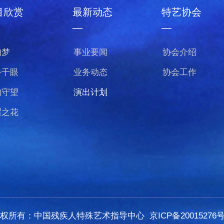
目欣赏
最新动态
特艺协会
—
—
的梦
事业要闻
协会介绍
手千眼
业务动态
协会工作
的守望
演出计划
曜之花
版权所有：中国残疾人特殊艺术指导中心
京ICP备20015276号