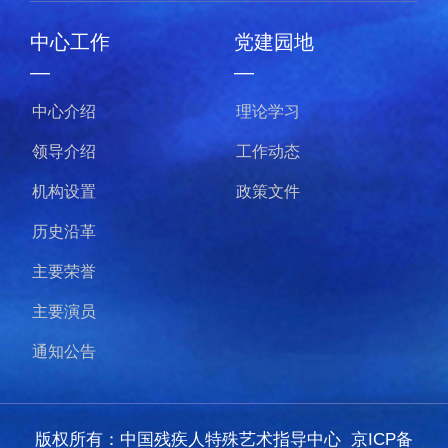
党建园地
节目欣赏
—
—
理论学习
我的梦
工作动态
千手千眼
政策文件
梦的守望
永曜之花
版权所有：中国残疾人特殊艺术指导中心
京ICP备
20015276号-1