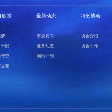
目欣赏
最新动态
特艺协会
—
—
的梦
事业要闻
协会介绍
手千眼
业务动态
协会工作
的守望
演出计划
曜之花