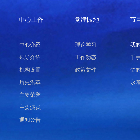
中心工作
党建园地
节
—
—
—
中心介绍
理论学习
我
领导介绍
工作动态
千
机构设置
政策文件
梦
历史沿革
永
主要荣誉
主要演员
通知公告