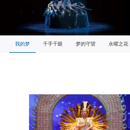
我的梦
千手千眼
梦的守望
永曜之花